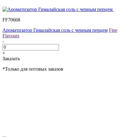
FF70668
Ароматизатор Гималайская соль с черным перцем
Fine
Flavours
-
+
Заказать
*Только для оптовых заказов