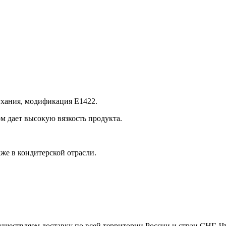
хания, модификация Е1422.
ом дает высокую вязкость продукта.
кже в кондитерской отрасли.
ествляем доставку по всей территории России и стран СНГ. Что